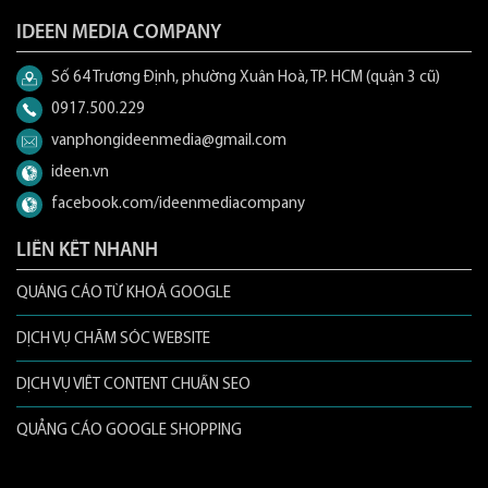
IDEEN MEDIA COMPANY
Số 64 Trương Định, phường Xuân Hoà, TP. HCM (quận 3 cũ)
0917.500.229
vanphongideenmedia@gmail.com
ideen.vn
facebook.com/ideenmediacompany
LIÊN KẾT NHANH
QUẢNG CÁO TỪ KHOÁ GOOGLE
DỊCH VỤ CHĂM SÓC WEBSITE
DỊCH VỤ VIẾT CONTENT CHUẨN SEO
QUẢNG CÁO GOOGLE SHOPPING