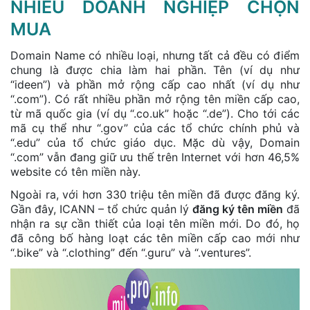
NHIỀU DOANH NGHIỆP CHỌN
MUA
Domain Name có nhiều loại, nhưng tất cả đều có điểm
chung là được chia làm hai phần. Tên (ví dụ như
“ideen”) và phần mở rộng cấp cao nhất (ví dụ như
“.com”). Có rất nhiều phần mở rộng tên miền cấp cao,
từ mã quốc gia (ví dụ “.co.uk” hoặc “.de”). Cho tới các
mã cụ thể như “.gov” của các tổ chức chính phủ và
“.edu” của tổ chức giáo dục. Mặc dù vậy, Domain
“.com” vẫn đang giữ ưu thế trên Internet với hơn 46,5%
website có tên miền này.
Ngoài ra, với hơn 330 triệu tên miền đã được đăng ký.
Gần đây, ICANN – tổ chức quản lý
đăng ký tên miền
đã
nhận ra sự cần thiết của loại tên miền mới. Do đó, họ
đã công bố hàng loạt các tên miền cấp cao mới như
“.bike” và “.clothing” đến “.guru” và “.ventures”.