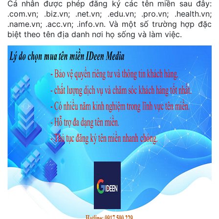
Cá nhân được phép đăng ký các tên miền sau đây:
.com.vn; .biz.vn; .net.vn; .edu.vn; .pro.vn; .health.vn;
.name.vn; .acc.vn; .info.vn. Và một số trường hợp đặc
biệt theo tên địa danh nơi họ sống và làm việc.