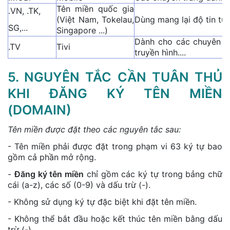
Tên miền quốc gia
.VN, .TK,
(Việt Nam, Tokelau,
Dùng mang lại độ tin tư
SG,...
Singapore ...)
Dành cho các chuyên tr
.TV
Tivi
truyền hình....
5. NGUYÊN TẮC CẦN TUÂN THỦ
KHI ĐĂNG KÝ TÊN MIỀN
(DOMAIN)
Tên miền được đặt theo các nguyên tắc sau:
- Tên miền phải được đặt trong phạm vi 63 ký tự bao
gồm cả phần mở rộng.
-
Đăng ký tên miền
chỉ gồm các ký tự trong bảng chữ
cái (a-z), các số (0-9) và dấu trừ (-).
- Không sử dụng ký tự đặc biệt khi đặt tên miền.
- Không thể bắt đầu hoặc kết thúc tên miền bằng dấu
trừ (-).