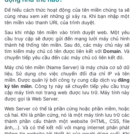
Để hiểu cách thức hoạt động của tên miền chúng ta sẽ
cùng nhau xem xét những gì xảy ra. Khi bạn nhập một
tên miền vào thanh URL của trình duyệt.
Sau khi nhập tên miền vào trình duyệt web. Một yêu
cầu truy cập sẽ được gửi đến mạng lưới máy chủ hình
thành hệ thống tên miền. Sau đó, các máy chủ này sẽ
tìm kiếm máy chủ có tên được liên kết với
Domain
. Và
chuyển tiếp yêu cầu đến các máy chủ có liên kết đó.
Máy chủ tên miền (Name Server) là máy chứa cơ sở dữ
liệu. Sử dụng cho việc chuyển đổi địa chỉ IP và tên
miền. Được quản lý bởi công ty cung cấp dịch vụ
đăng
ký tên miền
. Công ty này sẽ chuyển tiếp yêu cầu truy
cập máy tính nơi trang web được lưu trữ. Máy tính này
được gọi là Web Server.
Web Server có thể là phần cứng hoặc phần mềm, hoặc
cả hai. Khi là phần cứng, nó là một máy tính lưu trữ các
thành phần cấu thành một website (HTML, CSS, file
ảnh,…). Và có thể kết nối với mạng internet phân phát
thông tin website tới thiết bị của người dùng cuối. Khi