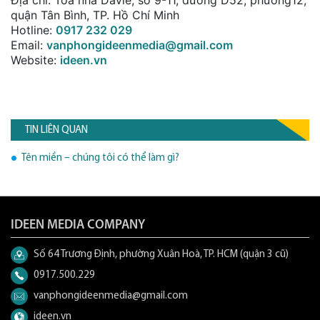
quận Tân Bình, TP. Hồ Chí Minh
Hotline:
0917 232 029
Email:
vanphongideenmedia@gmail.com
Website:
ideen.vn
TIN LIÊN QUAN
Tên miền – chúng tôi có thể làm gì?
IDEEN MEDIA COMPANY
Số 64 Trương Định, phường Xuân Hoà, TP. HCM (quận 3 cũ)
0917.500.229
vanphongideenmedia@gmail.com
ideen.vn