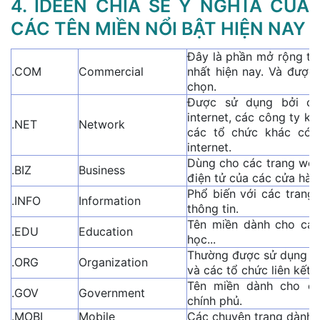
4. IDEEN CHIA SẺ Ý NGHĨA CỦA
CÁC TÊN MIỀN NỔI BẬT HIỆN NAY
Đây là phần mở rộng tê
.COM
Commercial
nhất hiện nay. Và được 
chọn.
Được sử dụng bởi cá
internet, các công ty k
.NET
Network
các tổ chức khác có l
internet.
Dùng cho các trang web
.BIZ
Business
điện tử của các cửa hàn
Phổ biến với các trang 
.INFO
Information
thông tin.
Tên miền dành cho các
.EDU
Education
học...
Thường được sử dụng bởi
.ORG
Organization
và các tổ chức liên kết 
Tên miền dành cho cá
.GOV
Government
chính phủ.
.MOBI
Mobile
Các chuyên trang dành c