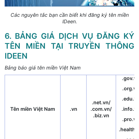
Các nguyên tắc bạn cần biết khi đăng ký tên miền
IDeen.
6. BẢNG GIÁ DỊCH VỤ ĐĂNG KÝ
TÊN MIỀN TẠI TRUYỀN THÔNG
IDEEN
Bảng báo giá tên miền Việt Nam
.gov.v
.org.vn
.edu.v
.net.vn/
Tên miền Việt Nam
.vn
.com.vn/
.info.v
.biz.vn
.pro.vn
.health.